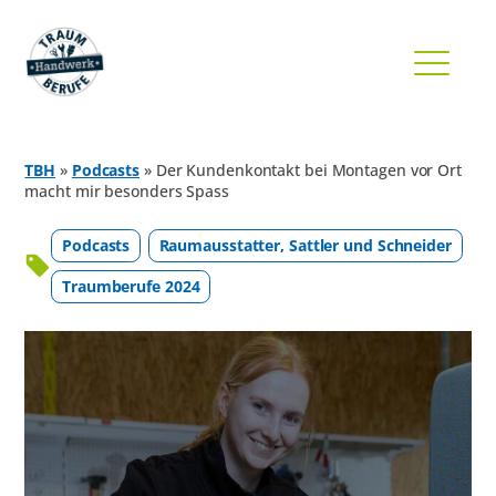
TBH
»
Podcasts
»
Der Kundenkontakt bei Montagen vor Ort
macht mir besonders Spass
Podcasts
Raumausstatter, Sattler und Schneider
Traumberufe 2024