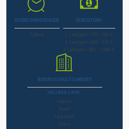
AUSBILDUNGSDAUER
VERGÜTUNG
3 Jahre
1. Lehrjahr: 710 - 785 €
2. Lehrjahr: 830 - 910 €
3. Lehrjahr: 955 - 1.065 €
BERUFSSCHULSTANDORT
HELLWEG-LIPPE:
Hamm
Soest
Lippstadt
Unna