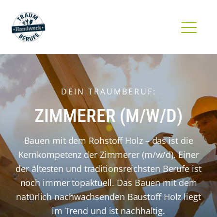
DEIN TRAUMBERUF:
ZIMMERER
(M/W/D)
Bauen mit dem Rohstoff Holz – das ist die
Kernkompetenz der Zimmerer (m/w/d). Einer
der ältesten und traditionsreichsten Berufe ist
noch immer topaktuell. Das Bauen mit dem
natürlich nachwachsenden Baustoff Holz liegt
im Trend und ist nachhaltig.