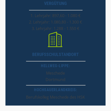
VERGÜTUNG
1. Lehrjahr: 897,60 - 1.080 €
2. Lehrjahr: 1.080,80 - 1.300 €
3. Lehrjahr: 1.288 - 1.550 €
BERUFSSCHULSTANDORT
HELLWEG-LIPPE:
Meschede
Dortmund
HOCHSAUERLANDKREIS:
Berufskolleg Meschede des HSK