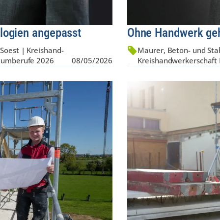
logien angepasst
Ohne Handwerk geh
Soest | Kreis­hand­
Maurer, Beton- und St
Traumberufe 2026
08/05/2026
Kreis­hand­werker­schaf