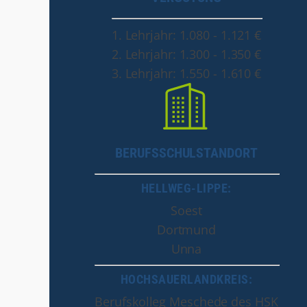
1. Lehrjahr: 1.080 - 1.121 €
2. Lehrjahr: 1.300 - 1.350 €
3. Lehrjahr: 1.550 - 1.610 €
BERUFSSCHULSTANDORT
HELLWEG-LIPPE:
Soest
Dortmund
Unna
HOCHSAUERLANDKREIS:
Berufskolleg Meschede des HSK