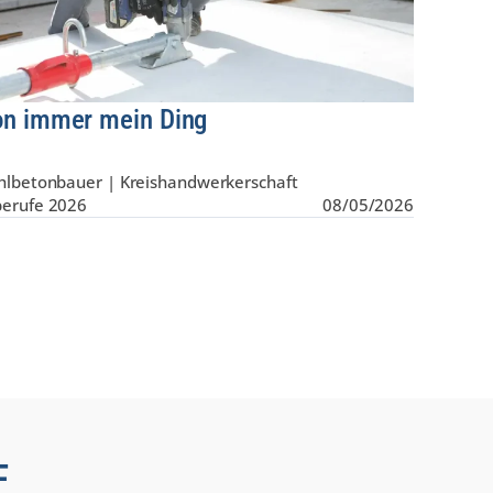
n immer mein Ding
lbetonbauer | Kreis­hand­werker­schaft
berufe 2026
08/05/2026
F