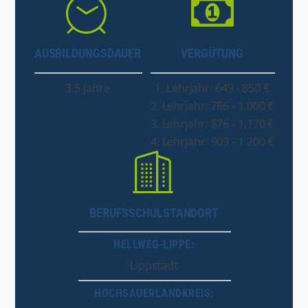
AUSBILDUNGSDAUER
VERGÜTUNG
3,5 Jahre
1. Lehrjahr: 649 - 850 €
2. Lehrjahr: 766 - 1.000 €
3. Lehrjahr: 876 - 1.170 €
4. Lehrjahr: 909 - 1.200 €
BERUFSSCHULSTANDORT
HELLWEG-LIPPE:
Lippstadt
HOCHSAUERLANDKREIS: