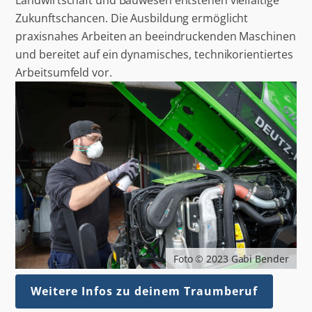
Landwirtschaft und Bauwesen entstehen vielfältige
Zukunftschancen. Die Ausbildung ermöglicht
praxisnahes Arbeiten an beeindruckenden Maschinen
und bereitet auf ein dynamisches, technikorientiertes
Arbeitsumfeld vor.
Foto © 2023 Gabi Bender
Weitere Infos zu deinem Traumberuf