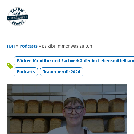
TBH
»
Podcasts
»
Es gibt immer was zu tun
Bäcker, Konditor und Fachverkäufer im Lebensmittelha
Podcasts
Traumberufe 2024