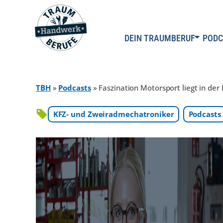
DEIN TRAUMBERUF
PODC
TBH
»
Podcasts
»
Faszination Motorsport liegt in der 
KFZ- und Zweiradmechatroniker
Podcasts