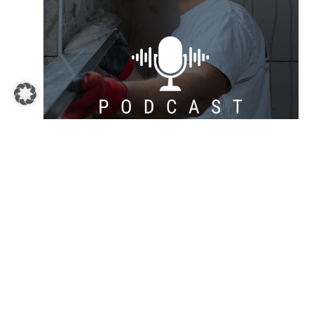
Stuckateure sind zukunftsorientiert
Podcasts | Stuckateur |
Traumberufe 2023
05/09/2023