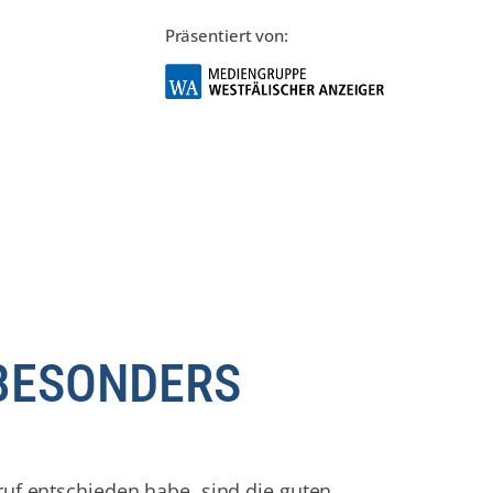
Präsentiert von:
 BESONDERS
uf entschieden habe, sind die guten