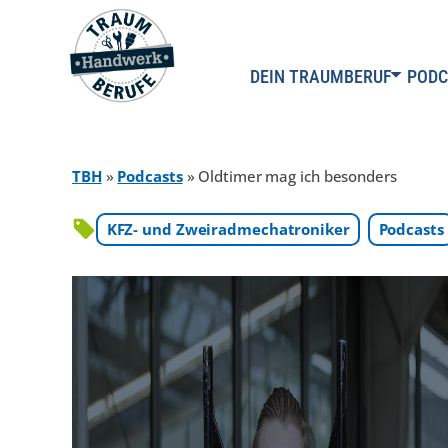
DEIN TRAUMBERUF
PODC
TBH
»
Podcasts
»
Oldtimer mag ich besonders
KFZ- und Zweiradmechatroniker
Podcasts