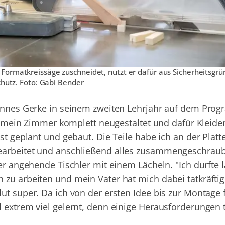
Formatkreissäge zuschneidet, nutzt er dafür aus Sicherheitsgr
chutz. Foto: Gabi Bender
Jannes Gerke in seinem zweiten Lehrjahr auf dem Pro
abe mein Zimmer komplett neugestaltet und dafür Kleide
bst geplant und gebaut. Die Teile habe ich an der Plat
earbeitet und anschließend alles zusammengeschraub
der angehende Tischler mit einem Lächeln. "Ich durfte 
zu arbeiten und mein Vater hat mich dabei tatkräftig 
t super. Da ich von der ersten Idee bis zur Montage f
 extrem viel gelernt, denn einige Herausforderungen 