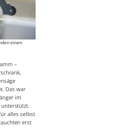
ünden einen
gramm –
rschrank,
tensäge
t. Das war
länger im
unterstützt.
ür alles selbst
tauchten erst