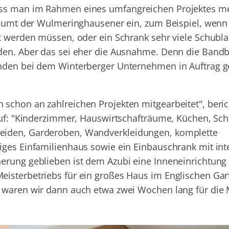
ass man im Rahmen eines umfangreichen Projektes m
 räumt der Wulmeringhausener ein, zum Beispiel, wenn 
rt werden müssen, oder ein Schrank sehr viele Schubl
den. Aber das sei eher die Ausnahme. Denn die Bandb
nden bei dem Winterberger Unternehmen in Auftrag geb
schon an zahlreichen Projekten mitgearbeitet", beric
auf: "Kinderzimmer, Hauswirtschafträume, Küchen, Sch
eiden, Garderoben, Wandverkleidungen, komplette
iges Einfamilienhaus sowie ein Einbauschrank mit int
erung geblieben ist dem Azubi eine Inneneinrichtung 
isterbetriebs für ein großes Haus im Englischen Gar
m waren wir dann auch etwa zwei Wochen lang für die