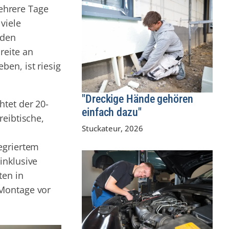
ehrere Tage
viele
aden
reite an
en, ist riesig
"Dreckige Hände gehören
htet der 20-
einfach dazu"
reibtische,
Stuckateur
,
2026
egriertem
inklusive
ten in
 Montage vor