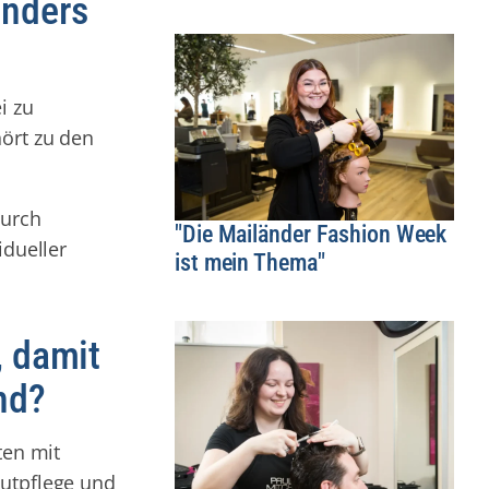
onders
i zu
hört zu den
durch
"Die Mailänder Fashion Week
idueller
ist mein Thema"
, damit
nd?
ten mit
autpflege und