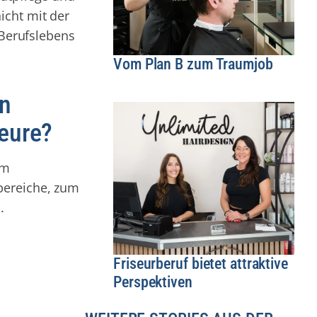
icht mit der
 Berufslebens
Vom Plan B zum Traumjob
en
seure?
im
bereiche, zum
.
Friseurberuf bietet attraktive
Perspektiven