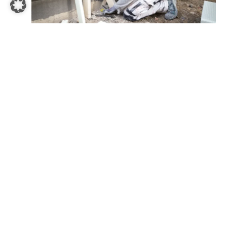
"Dreckige Hände gehören einfach dazu"
Stuckateur
,
2026
Ausbildung statt Fachabi
KFZ- / Zweiradmechatroniker
,
2026