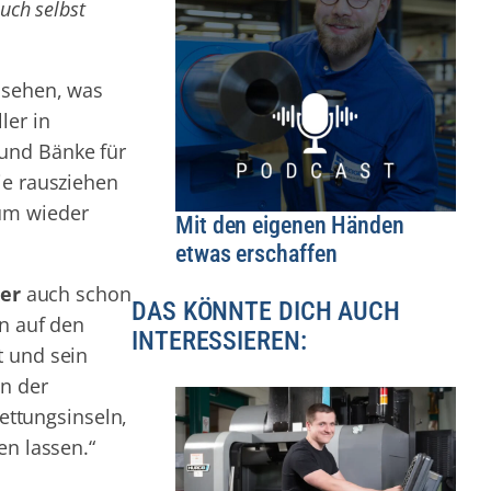
uch selbst
 sehen, was
ler in
 und Bänke für
ie rausziehen
aum wieder
Mit den eigenen Händen
etwas erschaffen
er
auch schon
DAS KÖNNTE DICH AUCH
on auf den
INTERESSIEREN:
t und sein
in der
Rettungsinseln,
en lassen.“