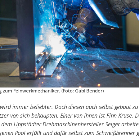
ng zum Feinwerkmechaniker. (Foto: Gabi Bender)
wird immer beliebter. Doch diesen auch selbst gebaut zu
zer von sich behaupten. Einer von ihnen ist Finn Kruse. D
 dem Lippstädter Drehmaschinenhersteller Seiger arbeitet
enen Pool erfüllt und dafür selbst zum Schweißbrenner g