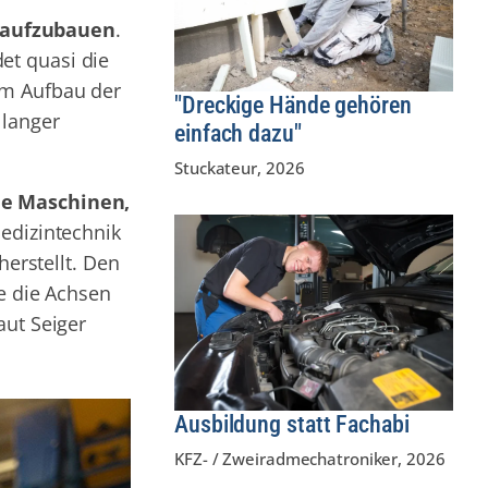
 aufzubauen
.
et quasi die
vom Aufbau der
"Dreckige Hände gehören
 langer
einfach dazu"
Stuckateur
,
2026
ie Maschinen,
Medizintechnik
erstellt. Den
e die Achsen
aut Seiger
Ausbildung statt Fachabi
KFZ- / Zweiradmechatroniker
,
2026