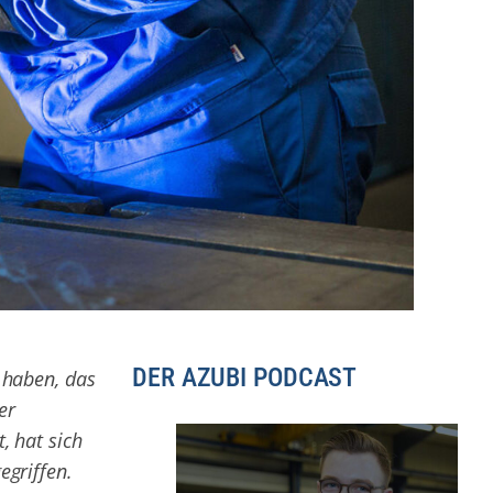
DER AZUBI PODCAST
 haben, das
er
, hat sich
egriffen.