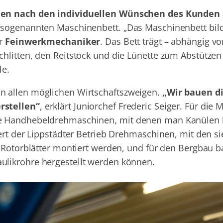
en nach den individuellen Wünschen des Kunden
 sogenannten Maschinenbett. „Das Maschinenbett bild
er
Feinwerkmechaniker
. Das Bett trägt – abhängig 
hlitten, den Reitstock und die Lünette zum Abstützen
le.
 allen möglichen Wirtschaftszweigen.
„Wir bauen d
rstellen“
, erklärt Juniorchef Frederic Seiger. Für die 
e Handhebeldrehmaschinen, mit denen man Kanülen h
ert der Lippstädter Betrieb Drehmaschinen, mit den si
 Rotorblätter montiert werden, und für den Bergbau b
likrohre hergestellt werden können.