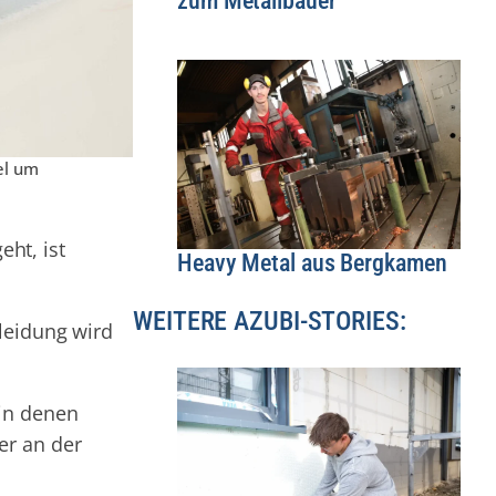
zum Metallbauer
el um
eht, ist
Heavy Metal aus Bergkamen
WEITERE AZUBI-STORIES:
leidung wird
 in denen
er an der