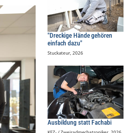
"Dreckige Hände gehören
einfach dazu"
Stuckateur
,
2026
Ausbildung statt Fachabi
KFZ- / Zweiradmechatroniker
,
2026