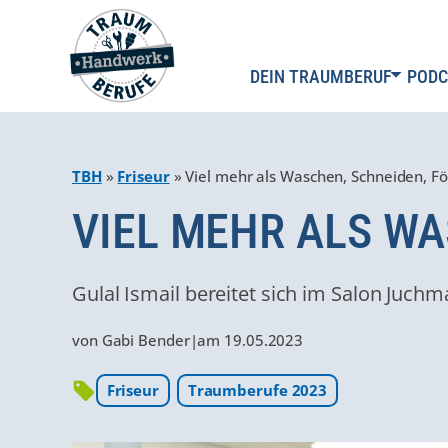
DEIN TRAUMBERUF
PODC
TBH
»
Friseur
»
Viel mehr als Waschen, Schneiden, F
VIEL MEHR ALS W
Gulal Ismail bereitet sich im Salon Juch
von
Gabi Bender
|
am
19.05.2023
Friseur
Traumberufe 2023