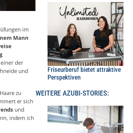
Prüfungen im
einem Mann
weise
g
einer der
Friseurberuf bietet attraktive
chneide und
Perspektiven
WEITERE AZUBI-STORIES:
 Haare zu
ümmert er sich
rends
und
ann, indem ich