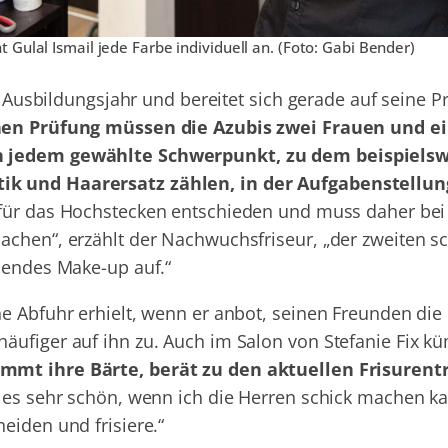
 Gulal Ismail jede Farbe individuell an. (Foto: Gabi Bender)
en Ausbildungsjahr und bereitet sich gerade auf seine 
chen Prüfung müssen die Azubis zwei Frauen und 
n jedem gewählte Schwerpunkt, zu dem beispiels
ik und Haarersatz zählen, in der Aufgabenstellun
für das Hochstecken entschieden und muss daher bei 
achen“, erzählt der Nachwuchsfriseur, „der zweiten s
ssendes Make-up auf.“
e Abfuhr erhielt, wenn er anbot, seinen Freunden die
äufiger auf ihn zu. Auch im Salon von Stefanie Fix k
immt ihre Bärte, berät zu den aktuellen Frisurent
e es sehr schön, wenn ich die Herren schick machen k
eiden und frisiere.“