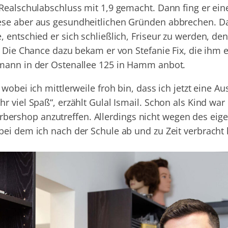
 Realschulabschluss mit 1,9 gemacht. Dann fing er ei
ese aber aus gesundheitlichen Gründen abbrechen. D
 entschied er sich schließlich, Friseur zu werden, de
. Die Chance dazu bekam er von Stefanie Fix, die ihm 
hmann in der Ostenallee 125 in Hamm anbot.
wobei ich mittlerweile froh bin, dass ich jetzt eine A
r viel Spaß“, erzählt Gulal Ismail. Schon als Kind war
rshop anzutreffen. Allerdings nicht wegen des eigen
bei dem ich nach der Schule ab und zu Zeit verbracht 