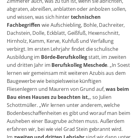
Zimmerer auch, was zu tun ist, wenn sie abrichten,
abgraten, abreißen, anblatten oder anbolzen sollen,
und wissen, was sich hinter
technischen
Fachbegriffen
wie Aufschiebling, Bohle, Dachreiter,
Dachstein, Dolle, Eckblatt, Geißfuß, Hexenschnitt,
Hirnholz, Kamm, Kerve, Kuhfuß und Verfallung
verbirgt. Im ersten Lehrjahr findet die schulische
Ausbildung im
Börde-Berufskolleg
statt, im zweiten
und dritten Jahr im
Berufskolleg Meschede
. „In Soest
lernen wir gemeinsam mit weiteren Azubis aus dem
Baugewerbe wie beispielsweise künftigen
Fliesenlegern und Maurern von Grund auf,
was beim
Bau eines Hauses zu beachten ist
„, so Julien
Schottmüller. „Wir lernen unter anderem, welche
Bodenbeschaffenheiten es gibt und worauf man beim
Ausheben einer Baugrube achten muss. Außerdem
erfahren wir, bei wie viel Grad Stein gebrannt wird.
Im
zweiten und dritten Lehrjahr
sind wir dann unter