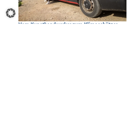
Vom Kunsthandwerker zum Klimaschützer
Stuckateur
|
2026
Von Vans über Camper bis zu Trucks
KFZ- / Zweiradmechatroniker
|
2026