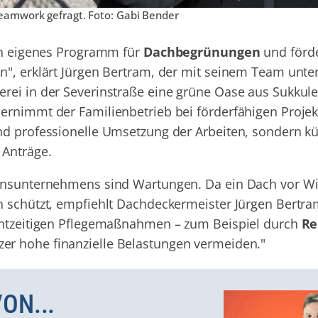
eamwork gefragt. Foto: Gabi Bender
ein eigenes Programm für
Dachbegrünungen
und förde
n", erklärt Jürgen Bertram, der mit seinem Team unt
erei in der Severinstraße eine grüne Oase aus Sukku
ernimmt der Familienbetrieb bei förderfähigen Projek
nd professionelle Umsetzung der Arbeiten, sondern k
 Anträge.
ionsunternehmens sind Wartungen. Da ein Dach vor W
n schützt, empfiehlt Dachdeckermeister Jürgen Bertr
echtzeitigen Pflegemaßnahmen – zum Beispiel durch
Re
er hohe finanzielle Belastungen vermeiden."
ON...