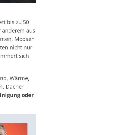
rt bis zu 50
er anderem aus
lenten, Moosen
ten nicht nur
ümmert sich
ind, Wärme,
am, Dächer
inigung oder