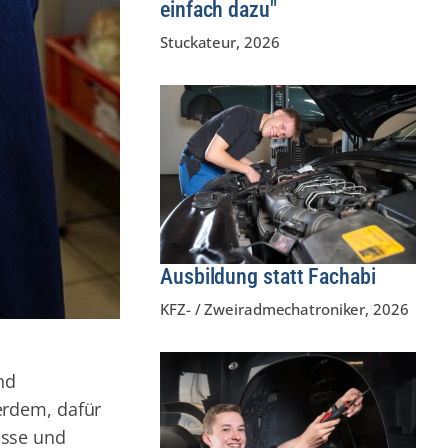
einfach dazu"
Stuckateur
,
2026
Ausbildung statt Fachabi
KFZ- / Zweiradmechatroniker
,
2026
nd
erdem, dafür
isse und