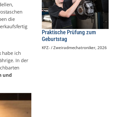
dellen,
yrostaschen
ben die
erkaufsfertig
Praktische Prüfung zum
Geburtstag
KFZ- / Zweiradmechatroniker
,
2026
k habe ich
hrige. In der
achbarten
n und