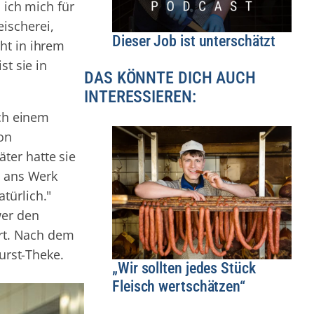
 ich mich für
ischerei,
Dieser Job ist unterschätzt
ht in ihrem
st sie in
DAS KÖNNTE DICH AUCH
INTERESSIEREN:
ach einem
on
ter hatte sie
ans Werk
türlich."
wer den
rt. Nach dem
urst-Theke.
„Wir sollten jedes Stück
Fleisch wertschätzen“