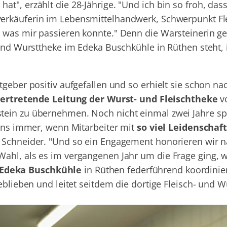
t", erzählt die 28-Jährige. "Und ich bin so froh, dass
erkäuferin im Lebensmittelhandwerk, Schwerpunkt Fle
 was mir passieren konnte." Denn die Warsteinerin ge
und Wursttheke im Edeka Buschkühle in Rüthen steht, i
tgeber positiv aufgefallen und so erhielt sie schon n
vertretende Leitung der Wurst- und Fleischtheke
v
ein zu übernehmen. Noch nicht einmal zwei Jahre spä
 uns immer, wenn Mitarbeiter mit
so viel Leidenschaft
 Schneider. "Und so ein Engagement honorieren wir na
ahl, als es im vergangenen Jahr um die Frage ging, 
 Edeka Buschkühle
in Rüthen federführend koordinie
eblieben und leitet seitdem die dortige Fleisch- und W