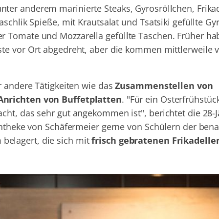
unter anderem marinierte Steaks, Gyrosröllchen, Frika
aschlik Spieße, mit Krautsalat und Tsatsiki gefüllte G
r Tomate und Mozzarella gefüllte Taschen. Früher ha
te vor Ort abgedreht, aber die kommen mittlerweile v
r andere Tätigkeiten wie das
Zusammenstellen von
 Anrichten von Buffetplatten
. "Für ein Osterfrühstüc
ht, das sehr gut angekommen ist", berichtet die 28-Jä
schtheke von Schäfermeier gerne von Schülern der ben
elagert, die sich mit
frisch gebratenen Frikadelle