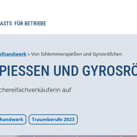
ASTS
FÜR BETRIEBE
telhandwerk
»
Von Schlemmerspießen und Gyrosröllchen
IESSEN UND GYROSRÖ
schereifachverkäuferin auf
elhandwerk
Traumberufe 2023