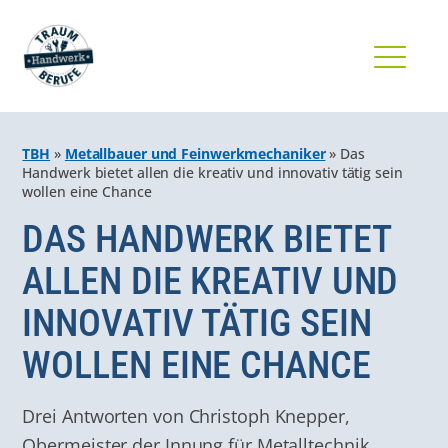
TBH
»
Metallbauer und Feinwerkmechaniker
»
Das
Handwerk bietet allen die kreativ und innovativ tätig sein
wollen eine Chance
DAS HANDWERK BIETET
ALLEN DIE KREATIV UND
INNOVATIV TÄTIG SEIN
WOLLEN EINE CHANCE
Drei Antworten von Christoph Knepper,
Obermeister der Innung für Metalltechnik